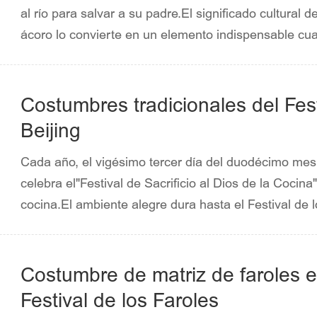
al río para salvar a su padre.El significado cultural d
ácoro lo convierte en un elemento indispensable cua
de Dragón.Entretenimiento en el Templo del Cielo pa
antigüedad.Sin embargo, la investigación científica m
es aceptable para el uso externo, pero es dañino p
Costumbres tradicionales del Fes
(Fuente:bjwmb.gov.cn).
Beijing
Cada año, el vigésimo tercer día del duodécimo mes 
celebra el"Festival de Sacrificio al Dios de la Cocina"
cocina.El ambiente alegre dura hasta el Festival de 
de alegrías, felicitaciones y animación.(Fuente:Xi
Daily).
Costumbre de matriz de faroles en
Festival de los Faroles