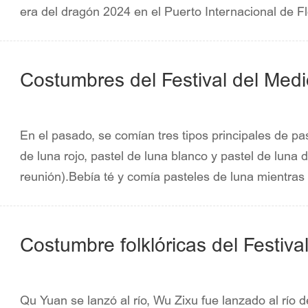
era del dragón 2024 en el Puerto Internacional de Fl
linternas comenzará el 2 de febrero.Un antiguo pers
Yanqing.Usando las linternas bajo siete nodos de"Dr
"Lluvia de flores", "Tierra Próspera", "Arado"y"Época
Costumbres del Festival del Med
En el pasado, se comían tres tipos principales de pas
de luna rojo, pastel de luna blanco y pastel de luna 
reunión).Bebía té y comía pasteles de luna mientras 
de luna rojo"se utilizaba para adorar a la luna, por l
sus ingredientes.No existen regulaciones especiales 
blanco", pero la harina se mezcla con la manteca de
Costumbre folklóricas del Festiv
Qu Yuan se lanzó al río, Wu Zixu fue lanzado al río