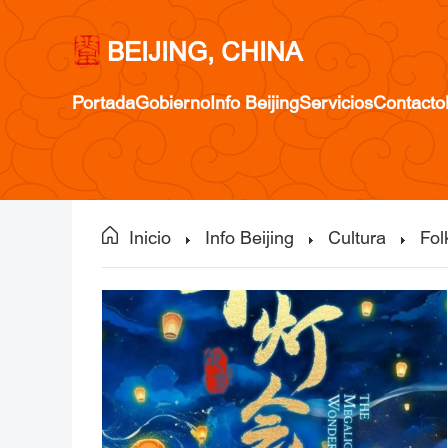
BEIJING, CHINA
Portada
Gobierno
Info Beijing
Servicios
Contacto
Inicio
Info Beijing
Cultura
Fol