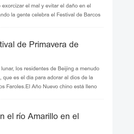
e exorcizar el mal y evitar el daño en el
ndo la gente celebra el Festival de Barcos
ra evitar el venenoDesde la
oderna muestra que el licor on el rejalgar
ara beber y debe usarse con precaución.
tival de Primavera de
lunar, los residentes de Beijing a menudo
, que es el día para adorar al dios de la
los Faroles.El Año Nuevo chino está lleno
nhuanet, CNR, Chinanews, APP de Beijing
 el río Amarillo en el