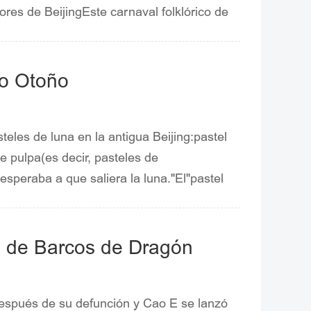
ores de BeijingEste carnaval folklórico de
onaje mítico relacionado con la región de
agón resplandeciente", "Entrada", "Tótem",
 próspera".
io Otoño
teles de luna en la antigua Beijing:pastel
de pulpa(es decir, pasteles de
esperaba a que saliera la luna."El"pastel
o que había regulaciones estrictas sobre
sobre los ingredientes del"pastel de luna
 cerdo.(Fuente:bj.wenming.cn).
al de Barcos de Dragón
 después de su defunción y Cao E se lanzó