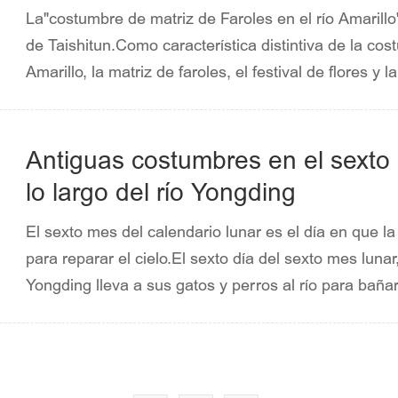
La"costumbre de matriz de Faroles en el río Amarill
de Taishitun.Como característica distintiva de la cos
Amarillo, la matriz de faroles, el festival de flores 
un estilo único.En junio de 2008, el Consejo de Est
inmaterial de clase nacional del segundo lote.(Fuent
Miyun).
Antiguas costumbres en el sexto 
lo largo del río Yongding
El sexto mes del calendario lunar es el día en que l
para reparar el cielo.El sexto día del sexto mes lunar
Yongding lleva a sus gatos y perros al río para bañarl
pelaje.Antes de lavar la ropa, ofrece tres varitas de
dunas de arena de la playa del río, lo cual es un rit
día del sexto mes lunar, además de lavar la ropa.