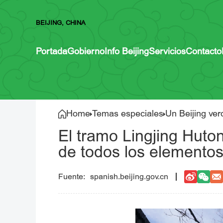
BEIJING, CHINA
Portada
Gobierno
Info Beijing
Servicios
Contacto
Home
Temas especiales
Un Beijing ver
El tramo Lingjing Huto
de todos los elemento
spanish.beijing.gov.cn