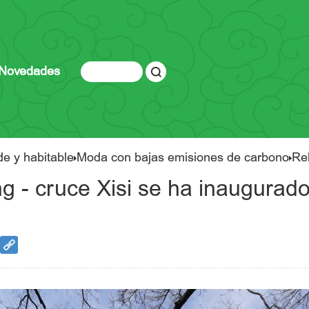
Novedades
de y habitable
Moda con bajas emisiones de carbono
Reh
ng - cruce Xisi se ha inaugurad
s