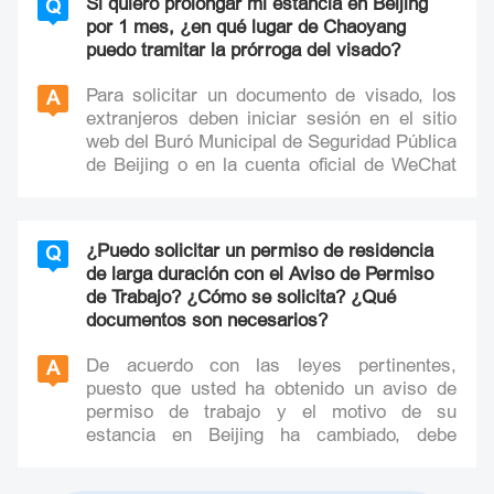
Si quiero prolongar mi estancia en Beijing
Q
por 1 mes, ¿en qué lugar de Chaoyang
puedo tramitar la prórroga del visado?
Para solicitar un documento de visado, los
A
extranjeros deben iniciar sesión en el sitio
web del Buró Municipal de Seguridad Pública
de Beijing o en la cuenta oficial de WeChat
de "北京公安出入境(Departamento de
Administración de Entrada-Salida del Buró
Municipal de Seguridad Pública de Beijing)"
¿Puedo solicitar un permiso de residencia
Q
con antelación para imprimir el formulario de
de larga duración con el Aviso de Permiso
solicitud con el código de barras de la
de Trabajo? ¿Cómo se solicita? ¿Qué
reserva y presentar la solicitud con los
documentos son necesarios?
documentos pertinentes en el lugar y la hora
señalada.
De acuerdo con las leyes pertinentes,
A
Lugares de recepción de documentos de
puesto que usted ha obtenido un aviso de
visado para extranjeros en el distrito de
permiso de trabajo y el motivo de su
Chaoyang:
estancia en Beijing ha cambiado, debe
1. Sala de Servicios de Entrada y Salida de
solicitar a tiempo un permiso de residencia
Extranjeros, Sucursal Chaoyang, Buró
por trabajo para poder realizar su trabajo
Municipal de Seguridad Pública de Beijing: