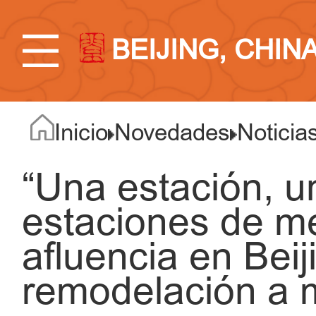
BEIJING, CHIN
Inicio
Novedades
Noticia
“Una estación, u
estaciones de me
afluencia en Bei
remodelación a 