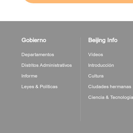
la
o
ra
 de
cio
rio
ria
ión
ogía
e
de
eales
Gobierno
Beijing Info
es
ales
e Xu
de
ijing
jing
lu
ing
en
Departamentos
Vídeos
tes
Distritos Administrativos
Introducción
n
co
ional
wai
Informe
Cultura
Leyes & Políticas
Ciudades hermanas
ervar
Ciencia & Tecnologí
al
de
)