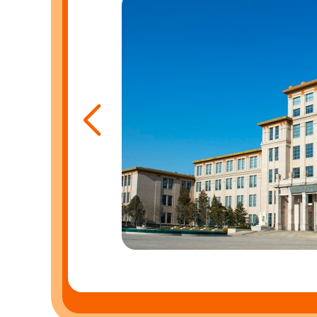
evo
tar